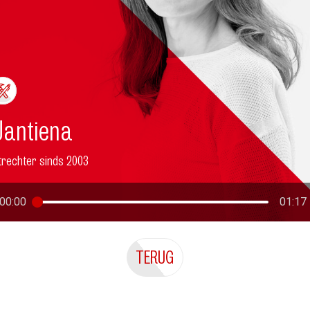
Jantiena
trechter sinds 2003
00:00
01:17
TERUG