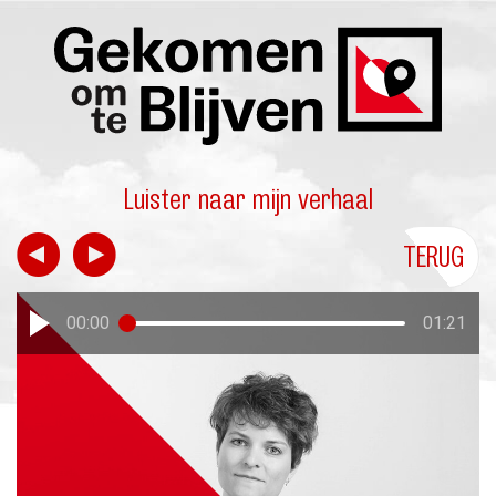
Luister naar mijn verhaal
TERUG
00:00
01:21