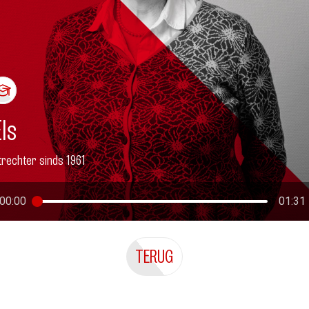
Els
trechter sinds 1961
00:00
01:31
TERUG