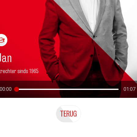
Jan
trechter sinds 1965
00:00
01:07
TERUG